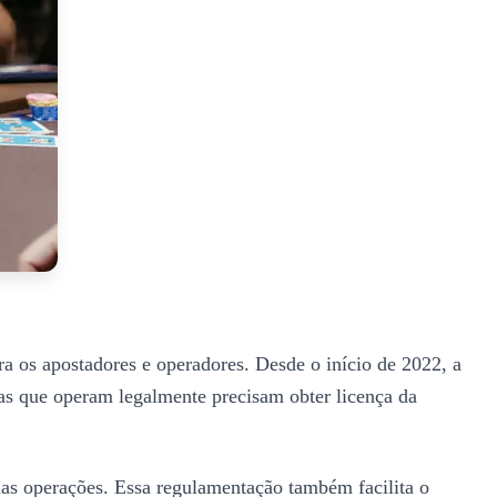
a os apostadores e operadores. Desde o início de 2022, a
mas que operam legalmente precisam obter licença da
nas operações. Essa regulamentação também facilita o