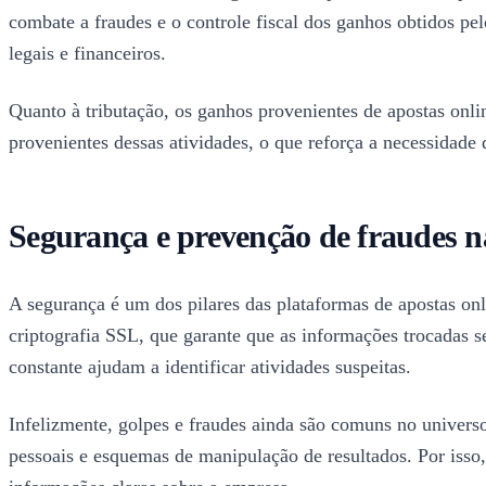
combate a fraudes e o controle fiscal dos ganhos obtidos pe
legais e financeiros.
Quanto à tributação, os ganhos provenientes de apostas onl
provenientes dessas atividades, o que reforça a necessidade 
Segurança e prevenção de fraudes n
A segurança é um dos pilares das plataformas de apostas onl
criptografia SSL, que garante que as informações trocadas s
constante ajudam a identificar atividades suspeitas.
Infelizmente, golpes e fraudes ainda são comuns no universo
pessoais e esquemas de manipulação de resultados. Por isso, 