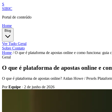
S
SIBIC
Portal de conteúdo
Home
Blog
Ver Tudo
Geral
Sobre
Contato
Home
/
O que é plataforma de apostas online e como funciona: guia c
Geral
O que é plataforma de apostas online e com
O que é plataforma de apostas online? Aidan Howe / Pexels Plataforma
Por
Equipe
·
2 de junho de 2026