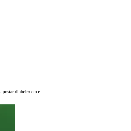
 apostar dinheiro em e