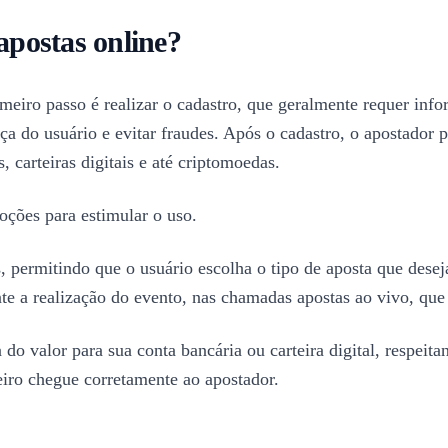
postas online?
meiro passo é realizar o cadastro, que geralmente requer inf
nça do usuário e evitar fraudes. Após o cadastro, o apostador
 carteiras digitais e até criptomoedas.
ções para estimular o uso.
 permitindo que o usuário escolha o tipo de aposta que desej
nte a realização do evento, nas chamadas apostas ao vivo, qu
do valor para sua conta bancária ou carteira digital, respeita
eiro chegue corretamente ao apostador.