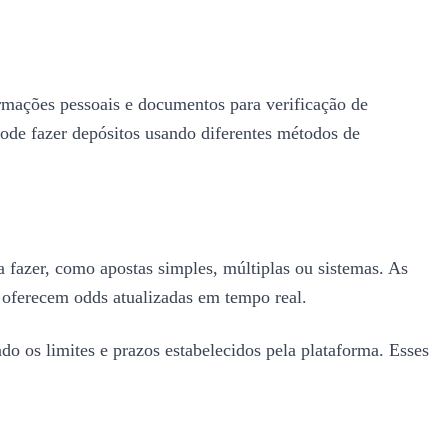
ormações pessoais e documentos para verificação de
 pode fazer depósitos usando diferentes métodos de
a fazer, como apostas simples, múltiplas ou sistemas. As
e oferecem odds atualizadas em tempo real.
ndo os limites e prazos estabelecidos pela plataforma. Esses