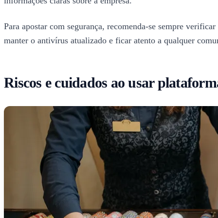
informações claras sobre a empresa.
Para apostar com segurança, recomenda-se sempre verificar a
manter o antivírus atualizado e ficar atento a qualquer comu
Riscos e cuidados ao usar plataform