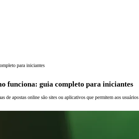
ompleto para iniciantes
o funciona: guia completo para iniciantes
s de apostas online são sites ou aplicativos que permitem aos usuários