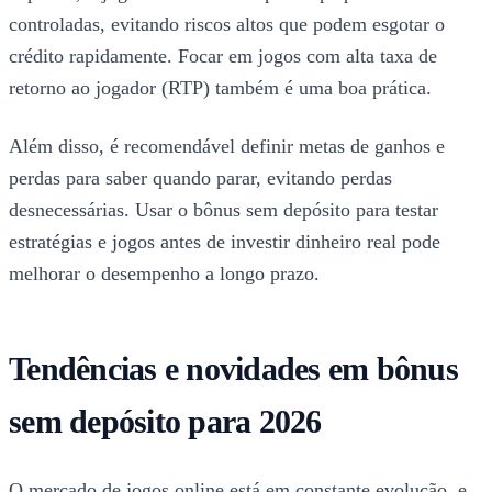
controladas, evitando riscos altos que podem esgotar o
crédito rapidamente. Focar em jogos com alta taxa de
retorno ao jogador (RTP) também é uma boa prática.
Além disso, é recomendável definir metas de ganhos e
perdas para saber quando parar, evitando perdas
desnecessárias. Usar o bônus sem depósito para testar
estratégias e jogos antes de investir dinheiro real pode
melhorar o desempenho a longo prazo.
Tendências e novidades em bônus
sem depósito para 2026
O mercado de jogos online está em constante evolução, e