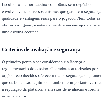
Escolher o melhor cassino com bônus sem depósito
envolve avaliar diversos critérios que garantem segurança,
qualidade e vantagens reais para o jogador. Nem todas as
ofertas são iguais, e entender os diferenciais ajuda a fazer
uma escolha acertada.
Critérios de avaliação e segurança
O primeiro ponto a ser considerado é a licença e
regulamentação do cassino. Operadores autorizados por
órgãos reconhecidos oferecem maior segurança e garantem
que os bônus são legítimos. Também é importante verificar
a reputação da plataforma em sites de avaliação e fóruns
especializados.