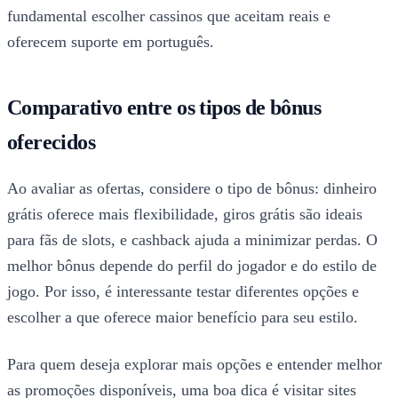
fundamental escolher cassinos que aceitam reais e
oferecem suporte em português.
Comparativo entre os tipos de bônus
oferecidos
Ao avaliar as ofertas, considere o tipo de bônus: dinheiro
grátis oferece mais flexibilidade, giros grátis são ideais
para fãs de slots, e cashback ajuda a minimizar perdas. O
melhor bônus depende do perfil do jogador e do estilo de
jogo. Por isso, é interessante testar diferentes opções e
escolher a que oferece maior benefício para seu estilo.
Para quem deseja explorar mais opções e entender melhor
as promoções disponíveis, uma boa dica é visitar sites