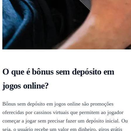
O que é bônus sem depósito em
jogos online?
Bônus sem depósito em jogos online são promoções
oferecidas por cassinos virtuais que permitem ao jogador
começar a jogar sem precisar fazer um depósito inicial. Ou
seja, o usuário recebe um valor em dinheiro, giros grátis