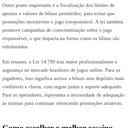
Outro ponto importante é a fiscalização dos limites de
apostas e valores de bônus permitidos, para evitar que
promoções incentivem o jogo irresponsável. A lei também
promove campanhas de conscientização sobre o jogo
responsável, o que impacta na forma como os bônus são
estruturados.
Em resumo, a Lei 14.790 traz maior profissionalismo e
segurança ao mercado brasileiro de jogos online. Para os
jogadores, isso significa acesso a bônus sem depósito mais
confiáveis e claros, com regras justas e suporte adequado.
Para os operadores, representa a necessidade de adequação
às normas para continuar oferecendo promoções atrativas.
Como escolher o melhor cassino