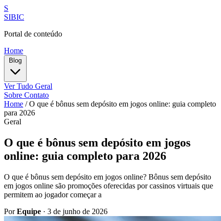
S
SIBIC
Portal de conteúdo
Home
Blog
Ver Tudo
Geral
Sobre
Contato
Home
/
O que é bônus sem depósito em jogos online: guia completo
para 2026
Geral
O que é bônus sem depósito em jogos
online: guia completo para 2026
O que é bônus sem depósito em jogos online? Bônus sem depósito
em jogos online são promoções oferecidas por cassinos virtuais que
permitem ao jogador começar a
Por
Equipe
·
3 de junho de 2026