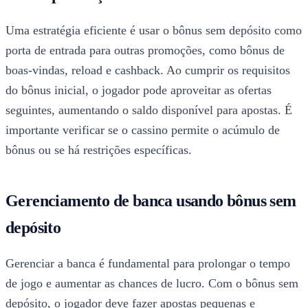
Uma estratégia eficiente é usar o bônus sem depósito como
porta de entrada para outras promoções, como bônus de
boas-vindas, reload e cashback. Ao cumprir os requisitos
do bônus inicial, o jogador pode aproveitar as ofertas
seguintes, aumentando o saldo disponível para apostas. É
importante verificar se o cassino permite o acúmulo de
bônus ou se há restrições específicas.
Gerenciamento de banca usando bônus sem
depósito
Gerenciar a banca é fundamental para prolongar o tempo
de jogo e aumentar as chances de lucro. Com o bônus sem
depósito, o jogador deve fazer apostas pequenas e