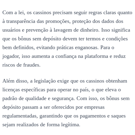
Com a lei, os cassinos precisam seguir regras claras quanto
à transparência das promoções, proteção dos dados dos
usuários e prevenção à lavagem de dinheiro. Isso significa
que os bônus sem depósito devem ter termos e condições
bem definidos, evitando práticas enganosas. Para o
jogador, isso aumenta a confiança na plataforma e reduz
riscos de fraudes.
Além disso, a legislação exige que os cassinos obtenham
licenças específicas para operar no país, o que eleva o
padrão de qualidade e segurança. Com isso, os bônus sem
depósito passam a ser oferecidos por empresas
regulamentadas, garantindo que os pagamentos e saques
sejam realizados de forma legítima.