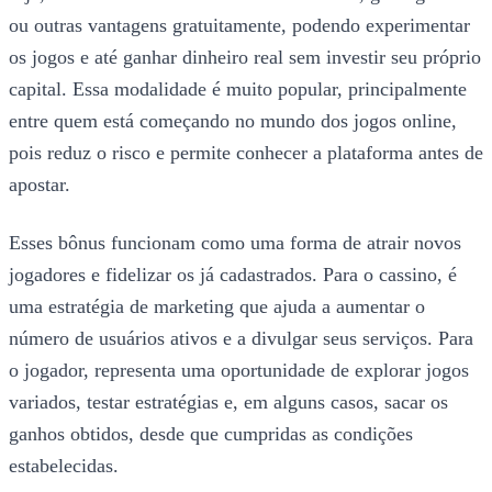
ou outras vantagens gratuitamente, podendo experimentar
os jogos e até ganhar dinheiro real sem investir seu próprio
capital. Essa modalidade é muito popular, principalmente
entre quem está começando no mundo dos jogos online,
pois reduz o risco e permite conhecer a plataforma antes de
apostar.
Esses bônus funcionam como uma forma de atrair novos
jogadores e fidelizar os já cadastrados. Para o cassino, é
uma estratégia de marketing que ajuda a aumentar o
número de usuários ativos e a divulgar seus serviços. Para
o jogador, representa uma oportunidade de explorar jogos
variados, testar estratégias e, em alguns casos, sacar os
ganhos obtidos, desde que cumpridas as condições
estabelecidas.