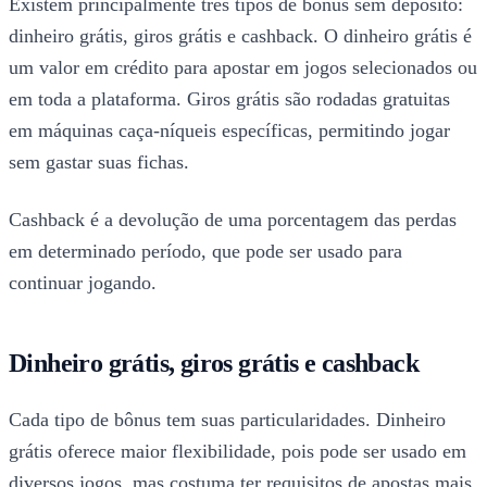
Existem principalmente três tipos de bônus sem depósito:
dinheiro grátis, giros grátis e cashback. O dinheiro grátis é
um valor em crédito para apostar em jogos selecionados ou
em toda a plataforma. Giros grátis são rodadas gratuitas
em máquinas caça-níqueis específicas, permitindo jogar
sem gastar suas fichas.
Cashback é a devolução de uma porcentagem das perdas
em determinado período, que pode ser usado para
continuar jogando.
Dinheiro grátis, giros grátis e cashback
Cada tipo de bônus tem suas particularidades. Dinheiro
grátis oferece maior flexibilidade, pois pode ser usado em
diversos jogos, mas costuma ter requisitos de apostas mais