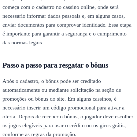
começa com o cadastro no cassino online, onde será
necessário informar dados pessoais e, em alguns casos,
enviar documentos para comprovar identidade. Essa etapa
é importante para garantir a segurança e o cumprimento
das normas legais.
Passo a passo para resgatar o bônus
Após o cadastro, o bônus pode ser creditado
automaticamente ou mediante solicitação na seção de
promoções ou bônus do site. Em alguns cassinos, é
necessário inserir um código promocional para ativar a
oferta. Depois de receber o bônus, o jogador deve escolher
os jogos elegíveis para usar o crédito ou os giros grátis,
conforme as regras da promoção.