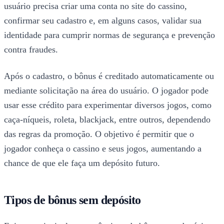
usuário precisa criar uma conta no site do cassino,
confirmar seu cadastro e, em alguns casos, validar sua
identidade para cumprir normas de segurança e prevenção
contra fraudes.
Após o cadastro, o bônus é creditado automaticamente ou
mediante solicitação na área do usuário. O jogador pode
usar esse crédito para experimentar diversos jogos, como
caça-níqueis, roleta, blackjack, entre outros, dependendo
das regras da promoção. O objetivo é permitir que o
jogador conheça o cassino e seus jogos, aumentando a
chance de que ele faça um depósito futuro.
Tipos de bônus sem depósito