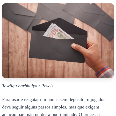
Towfiqu barbhuiya / Pexels
Para usar e resgatar um bônus sem depósito, o jogador
deve seguir alguns passos simples, mas que exigem
atenção para não perder a oportunidade. O processo