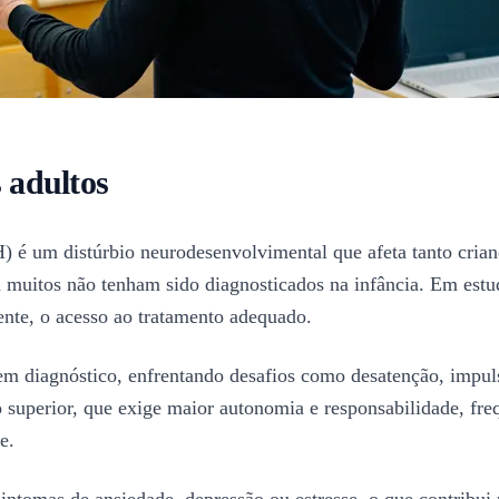
 adultos
) é um distúrbio neurodesenvolvimental que afeta tanto cria
 muitos não tenham sido diagnosticados na infância. Em est
ente, o acesso ao tratamento adequado.
 diagnóstico, enfrentando desafios como desatenção, impul
o superior, que exige maior autonomia e responsabilidade, fre
e.
omas de ansiedade, depressão ou estresse, o que contribui p