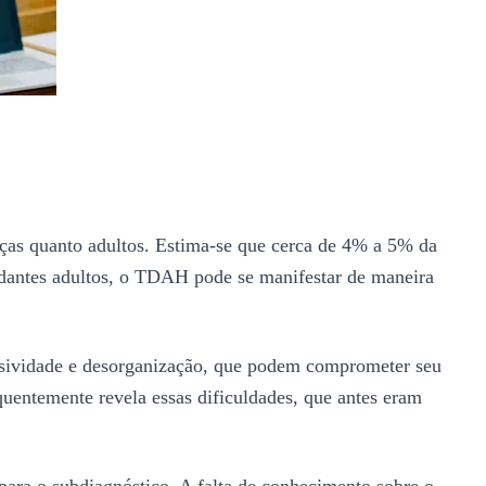
nças quanto adultos. Estima-se que cerca de 4% a 5% da
udantes adultos, o TDAH pode se manifestar de maneira
sividade e desorganização, que podem comprometer seu
quentemente revela essas dificuldades, que antes eram
ara o subdiagnóstico. A falta de conhecimento sobre o