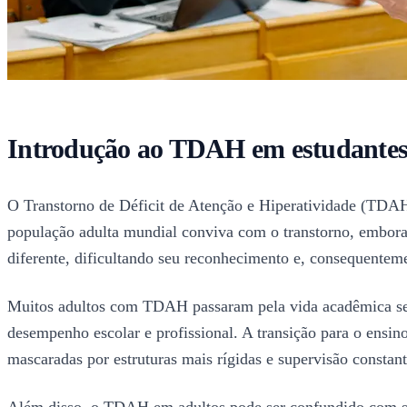
Introdução ao TDAH em estudantes
O Transtorno de Déficit de Atenção e Hiperatividade (TDAH
população adulta mundial conviva com o transtorno, embora
diferente, dificultando seu reconhecimento e, consequentem
Muitos adultos com TDAH passaram pela vida acadêmica sem
desempenho escolar e profissional. A transição para o ensin
mascaradas por estruturas mais rígidas e supervisão constant
Além disso, o TDAH em adultos pode ser confundido com sint