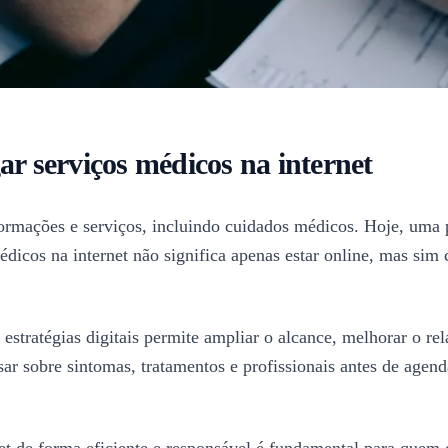
ar serviços médicos na internet
mações e serviços, incluindo cuidados médicos. Hoje, uma pres
médicos na internet não significa apenas estar online, mas si
estratégias digitais permite ampliar o alcance, melhorar o re
ar sobre sintomas, tratamentos e profissionais antes de agen
net de forma eficiente e responsável é fundamental para quem